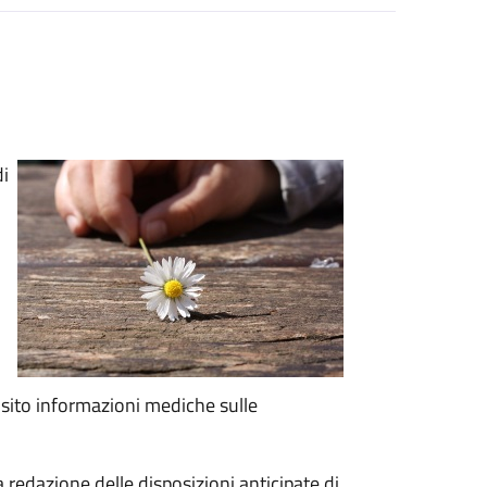
di
o
isito informazioni mediche sulle
 redazione delle disposizioni anticipate di