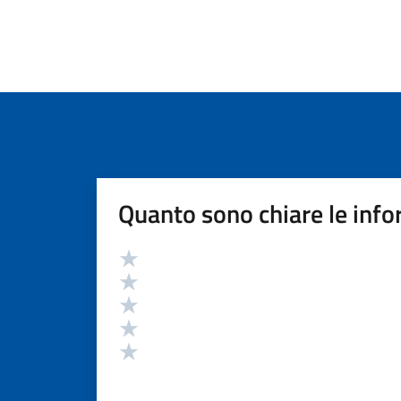
Quanto sono chiare le info
Valutazione
Valuta 5 stelle su 5
Valuta 4 stelle su 5
Valuta 3 stelle su 5
Valuta 2 stelle su 5
Valuta 1 stelle su 5