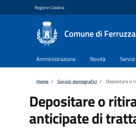
Salta al contenuto principale
Skip to footer content
Regione Calabria
Comune di Ferruzz
Amministrazione
Novità
Servizi
Briciole di pane
Home
/
Servizi demografici
/
Depositare o ri
Depositare o ritir
anticipate di tra