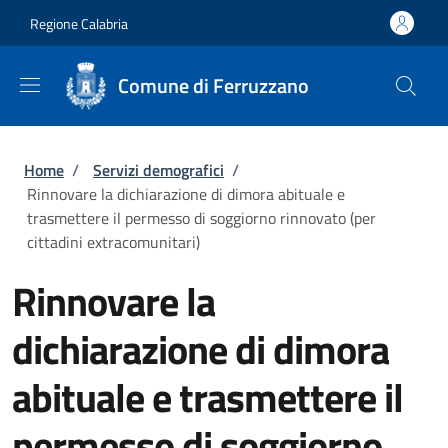
Salta al contenuto principale
Skip to footer content
Regione Calabria
Comune di Ferruzzano
Briciole di pane
Home
/
Servizi demografici
/
Rinnovare la dichiarazione di dimora abituale e
trasmettere il permesso di soggiorno rinnovato (per
cittadini extracomunitari)
Rinnovare la
dichiarazione di dimora
abituale e trasmettere il
permesso di soggiorno