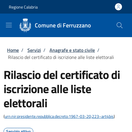
Salta al contenuto principale
Skip to footer content
Regione Calabria
Comune di Ferruzzano
Briciole di pane
Home
/
Servizi
/
Anagrafe e stato civile
/
Rilascio del certificato di iscrizione alle liste elettorali
Rilascio del certificato di
iscrizione alle liste
elettorali
(
urn:nir:presidente.repubblica:decreto:1967-03-20;223~art4bis
)
Servizio attivo