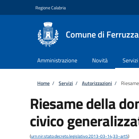
Salta al contenuto principale
Skip to footer content
Regione Calabria
Comune di Ferruzz
Amministrazione
Novità
Servizi
Briciole di pane
Home
/
Servizi
/
Autorizzazioni
/
Riesame 
Riesame della do
civico generalizza
(
urn:nir:stato:decreto.legislativo:2013-03-14;33~art5
)