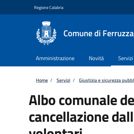
Salta al contenuto principale
Skip to footer content
Regione Calabria
Comune di Ferruzz
Amministrazione
Novità
Servizi
Briciole di pane
Home
/
Servizi
/
Giustizia e sicurezza pubbl
Albo comunale dei
cancellazione dal
volontari