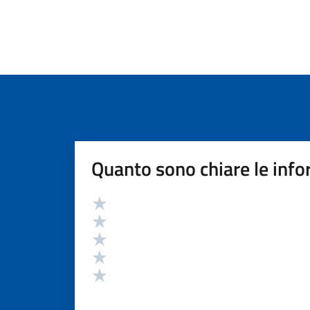
Quanto sono chiare le info
Valutazione
Valuta 5 stelle su 5
Valuta 4 stelle su 5
Valuta 3 stelle su 5
Valuta 2 stelle su 5
Valuta 1 stelle su 5