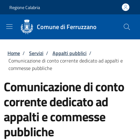
Salta al contenuto principale
Skip to footer content
Regione Calabria
Comune di Ferruzzano
Briciole di pane
Home
/
Servizi
/
Appalti pubblici
/
Comunicazione di conto corrente dedicato ad appalti e
commesse pubbliche
Comunicazione di conto
corrente dedicato ad
appalti e commesse
pubbliche