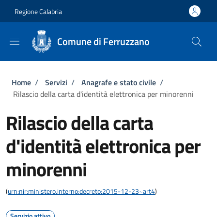
Salta al contenuto principale
Skip to footer content
Regione Calabria
Comune di Ferruzzano
Briciole di pane
Home
/
Servizi
/
Anagrafe e stato civile
/
Rilascio della carta d'identità elettronica per minorenni
Rilascio della carta
d'identità elettronica per
minorenni
(
urn:nir:ministero.interno:decreto:2015-12-23~art4
)
Servizio attivo