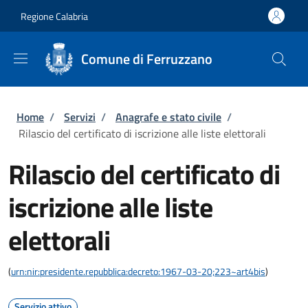
Salta al contenuto principale
Skip to footer content
Regione Calabria
Comune di Ferruzzano
Briciole di pane
Home
/
Servizi
/
Anagrafe e stato civile
/
Rilascio del certificato di iscrizione alle liste elettorali
Rilascio del certificato di
iscrizione alle liste
elettorali
(
urn:nir:presidente.repubblica:decreto:1967-03-20;223~art4bis
)
Servizio attivo