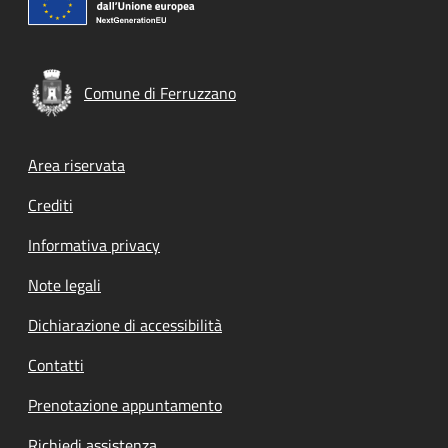
Comune di Ferruzzano
Footer menu
Area riservata
Crediti
Informativa privacy
Note legali
Dichiarazione di accessibilità
Contatti
Prenotazione appuntamento
Richiedi assistenza