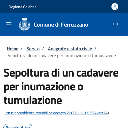
Salta al contenuto principale
Skip to footer content
Regione Calabria
Comune di Ferruzzano
Briciole di pane
Home
/
Servizi
/
Anagrafe e stato civile
/
Sepoltura di un cadavere per inumazione o tumulazione
Sepoltura di un cadavere
per inumazione o
tumulazione
(
urn:nir:presidente.repubblica:decreto:2000-11-03;396~art74
)
Servizio attivo