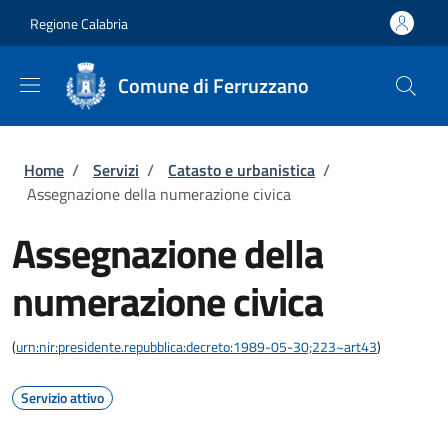
Salta al contenuto principale
Skip to footer content
Regione Calabria
Comune di Ferruzzano
Briciole di pane
Home
/
Servizi
/
Catasto e urbanistica
/
Assegnazione della numerazione civica
Assegnazione della
numerazione civica
(
urn:nir:presidente.repubblica:decreto:1989-05-30;223~art43
)
Servizio attivo