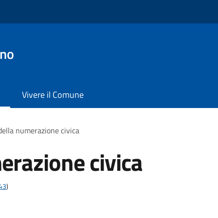
ano
Vivere il Comune
 della numerazione civica
erazione civica
t43
)