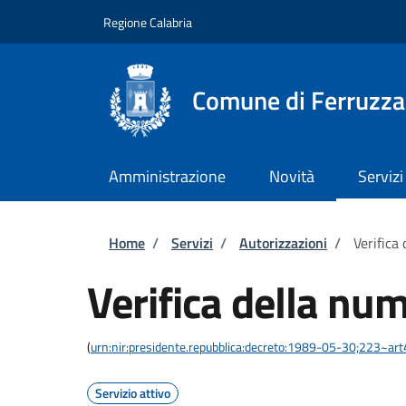
Salta al contenuto principale
Skip to footer content
Regione Calabria
Comune di Ferruzz
Amministrazione
Novità
Servizi
Briciole di pane
Home
/
Servizi
/
Autorizzazioni
/
Verifica
Verifica della num
(
urn:nir:presidente.repubblica:decreto:1989-05-30;223~ar
Servizio attivo