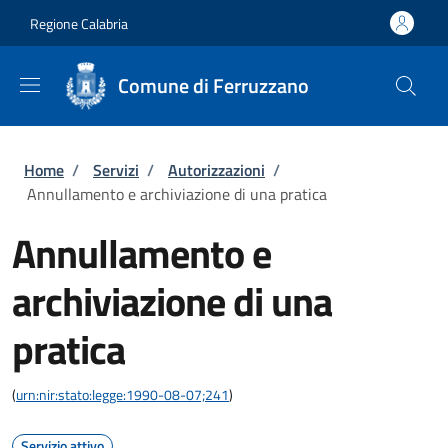
Salta al contenuto principale
Skip to footer content
Regione Calabria
Comune di Ferruzzano
Briciole di pane
Home
/
Servizi
/
Autorizzazioni
/
Annullamento e archiviazione di una pratica
Annullamento e
archiviazione di una
pratica
(
urn:nir:stato:legge:1990-08-07;241
)
Servizio attivo