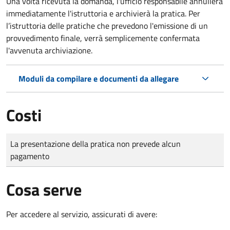
Una volta ricevuta la domanda, l'ufficio responsabile annullerà
immediatamente l'istruttoria e archivierà la pratica. Per
l’istruttoria delle pratiche che prevedono l'emissione di un
provvedimento finale, verrà semplicemente confermata
l'avvenuta archiviazione.
Moduli da compilare e documenti da allegare
Costi
Tipo di pagamento
Importo
La presentazione della pratica non prevede alcun
pagamento
Cosa serve
Per accedere al servizio, assicurati di avere: