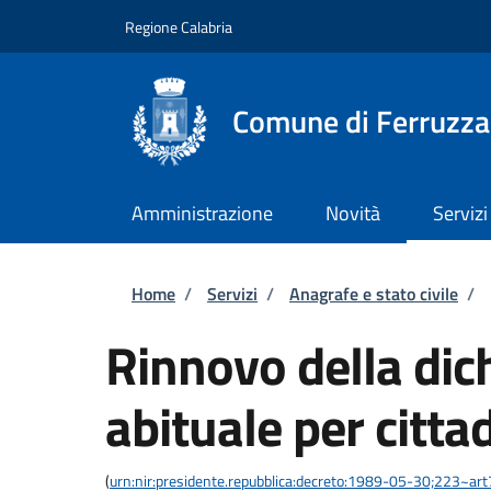
Salta al contenuto principale
Skip to footer content
Regione Calabria
Comune di Ferruzz
Amministrazione
Novità
Servizi
Briciole di pane
Home
/
Servizi
/
Anagrafe e stato civile
/
Rinnovo della dic
abituale per citta
(
urn:nir:presidente.repubblica:decreto:1989-05-30;223~art